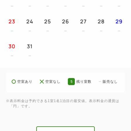
す。
23
24
25
26
27
28
29
・滞在中1度のみ入湯可能です。
・入湯に際してはチケットが必要です。
（ホテルフロントにてお渡しいたします。）
30
31
・温泉館へは園内周遊無料シャトルバス、もしくは自
家用車でのご移動が必要です。
〇お食事
【ご夕食】
5
空室あり
空室なし
残り室数
販売なし
敷地内の温泉館 十界の湯 の中にある食事処【熾火】
でご提供致します。
※表示料金は予約できる1室1名1泊目の最安値。表示料金の通貨は
宿泊施設からは園内の無料シャトルバス、もしくはお
「円」です。
車でのご移動を伴います。
囲炉裏コース“山海”