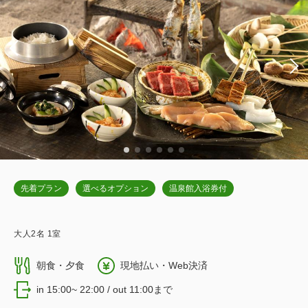
先着プラン
選べるオプション
温泉館入浴券付
大人
2
名
1
室
朝食・夕食
現地払い・Web決済
in 15:00~ 22:00 / out 11:00まで