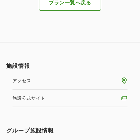
プラン一覧へ戻る
三木の自然の中で山と海の幸を昔ながらの囲炉裏で炙
ってお召し上がりいただきます。
■メニュー一例
・川魚
・野菜
・烏賊
施設情報
・播州百日鶏
・国産牛
アクセス
・鰻 など
施設公式サイト
※メニューは仕入れ状況などにより予告なくご変更す
る場合がございます。
〇お子様のお食事ご提供について
グループ施設情報
お子様A（小学生）・・・大人に準じた料理長お任せ