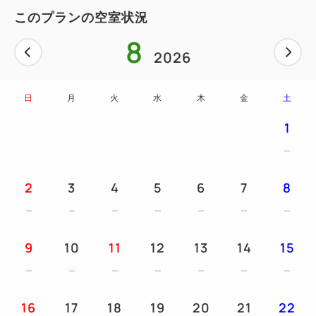
給湯
このプランの空室状況
2階 温泉テラス・・客室内のバスタブに加えてテ
8
ラスのバスタブにも温泉給湯
2026
（【温泉テラス】の露天温泉ご利用の際は水着着用
を推奨させていただいています。）
日
月
火
水
木
金
土
1
■プラン内容■
〇プレミアテラス全室はミニバーが無料です。
（追加のご注文は有料となります）
2
3
4
5
6
7
8
〇敷地内源泉 槙山神籬（まきやまひもろぎ）の湯を
ご堪能いただける温泉館「野天スパ 十界の湯」の入
9
10
11
12
13
14
15
館券付。
大岩の洞窟につながる「岩風呂」、心地よい風を感じ
る「寝湯」、小道の先には間近にまで木々が迫る秘湯
16
17
18
19
20
21
22
「杜乃湯」など、大小様々な露天風呂が点在していま