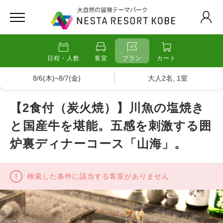
日程・人数
客室
プラン
カート
8/6(木)~8/7(金)
大人2名, 1室
【2食付（炭火焼）】川魚の塩焼き
と国産牛を堪能。五感を刺激する囲
炉裏ディナーコース「山海」。
検索した条件に該当する客室がありません