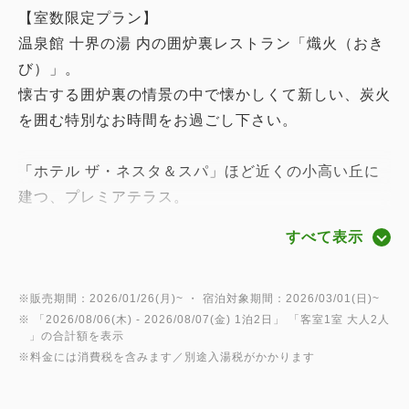
【室数限定プラン】
温泉館 十界の湯 内の囲炉裏レストラン「熾火（おき
び）」。
懐古する囲炉裏の情景の中で懐かしくて新しい、炭火
を囲む特別なお時間をお過ごし下さい。
「ホテル ザ・ネスタ＆スパ」ほど近くの小高い丘に
建つ、プレミアテラス。
計16室の上質な客室を設けています。
すべて表示
1階の客室は緑のガーデンテラスを備え、2階の客室
は解放感のあるバスタブをテラスにもご用意していま
す。
※販売期間：2026/01/26(月)~ ・ 宿泊対象期間：2026/03/01(日)~
※ 「
2026/08/06(木)
- 2026/08/07(金)
1泊2日
」 「
客室1室 大人2人
プレミアテラスのバスタブは全室、敷地内源泉の温泉
」の合計額を表示
給湯です。
※料金には消費税を含みます／別途入湯税がかかります
※1階 ガーデンテラス・・客室内のバスタブが温泉